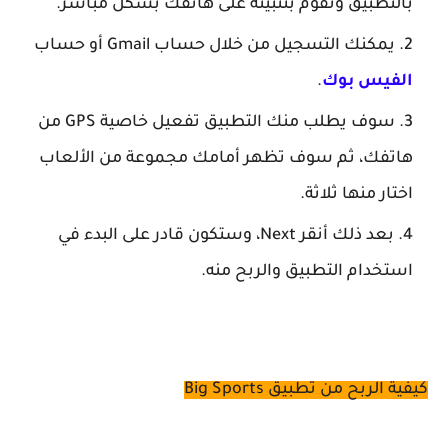
ب
التطبيق
وتقوم بتثبيته على هاتفك بشكل مباشر.
يمكنك التسجيل من خلال حساب Gmail أو حساب
الفيس بوك
.
سوف يطلب منك التطبيق تفعيل خاصية GPS من
هاتفك، ثم
سوف
تظهر أمامك مجموعة من الألعاب
اختار منها ثلاثة.
بعد ذلك أنقر Next، وستكون قادر على البدء في
استخدام التطبيق والربح منه.
كيفية الربح من تطبيق Big Sports