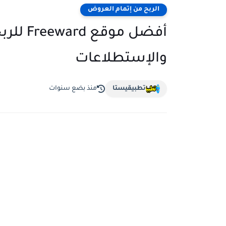
الربح من إتمام العروض
أفضل موق
والإستطلاعات
تطبيقيستا
منذ بضع سنوات