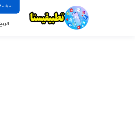
سياسة 
الربح