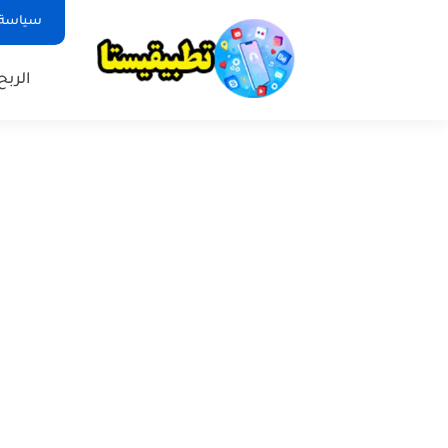
سياسة 
الربح