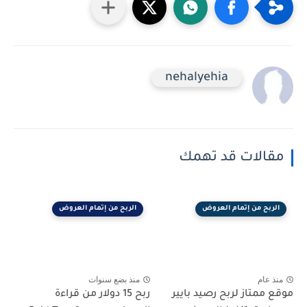
nehalyehia
مقالات قد تهمك
الربح من إتمام العروض
الربح من إتمام العروض
منذ عام
منذ بضع سنوات
موقع ممتاز لربح رصيد بايير
ربح 15 دولار من قراءة