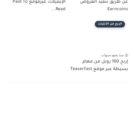
عن طريق تنفيذ العروض
الإيميلات عبرموقع Paid To
Read...
Earncoins
الربح من الأنترنت
منذ بضع سنوات
إربح 100 روبل من مهام
بسيطة عبر موقع Teaserfast