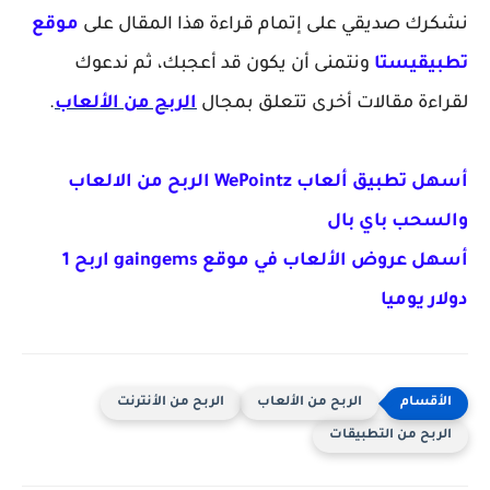
ن
شكرك صديقي على إتمام قراءة هذا المقال
على
موقع
تطبيقيستا
و
ن
تمنى أن يكون قد أعجبك، ثم
ن
دعوك
لقراءة مقالات أخرى تتعلق بمجال
الربح من الألعاب
.
أسهل تطبيق ألعاب WePointz الربح من الالعاب
والسحب باي بال
أسهل عروض الألعاب في موقع gaingems اربح 1
دولار يوميا
الربح من الألعاب
الربح من الأنترنت
الربح من التطبيقات