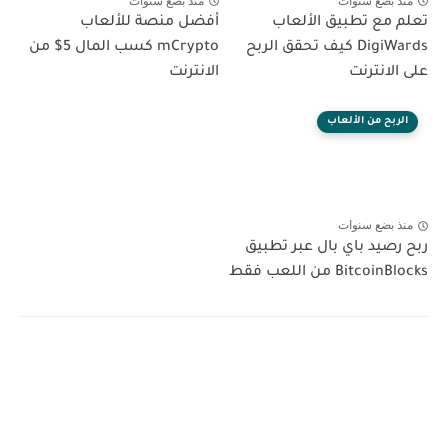
منذ بضع سنوات
منذ بضع سنوات
تعلم مع تطبيق الألعاب
أفضل منصة للألعاب
DigiWards كيف تحقق الربح
mCrypto كسب المال 5$ من
على الانترنت
الانترنت
الربح من الألعاب
منذ بضع سنوات
ربح رصيد باي بال عبر تطبيق
BitcoinBlocks من اللعب فقط